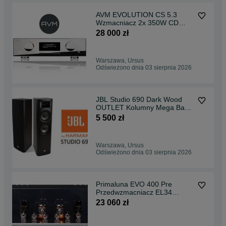
AVM EVOLUTION CS 5.3
Wzmacniacz 2x 350W CD
Hybryda HI END All in one
28 000 zł
SKLEP OUTLET
Warszawa, Ursus
Odświeżono dnia 03 sierpnia 2026
JBL Studio 690 Dark Wood
OUTLET Kolumny Mega Bass
SKLEP
5 500 zł
Warszawa, Ursus
Odświeżono dnia 03 sierpnia 2026
Primaluna EVO 400 Pre
Przedwzmacniacz EL34
SKLEP RATY 30x0%
23 060 zł