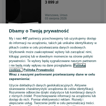
ręki SKLEP FV
3 899 zł
Warszawa, Ursus
03 sierpnia 2026
Dbamy o Twoją prywatność
Arcam Radia A15+ 2x80W
HDMI ARC Wzmacniacz
My i nasi
447
partnerzy przechowujemy lub uzyskujemy dostęp
SKLEP RATY
6 490 zł
do informacji na urządzeniu, takich jak unikalne identyfikatory w
plikach cookie w celu przetwarzania danych osobowych.
Użytkownik może zaakceptować wybory lub zarządzać nimi,
Warszawa, Ursus
klikając poniżej lub w dowolnym momencie na stronie polityki
03 sierpnia 2026
prywatności. Te wybory będą sygnalizowane naszym partnerom
i nie będą miały wpływu na dane przeglądania.
Polityka
cookies,
Polityka Prywatności
Arcam Radia A5+ 2x50W
Wraz z naszymi partnerami przetwarzamy dane w celu
HDMI ARC Wzmacniacz
zapewnienia:
Stereo SKLEP RATY
4 190 zł
Użycie dokładnych danych geolokalizacyjnych. Aktywne
skanowanie charakterystyki urządzenia do celów identyfikacji.
Rozumienie odbiorców dzięki statystyce lub kombinacji danych
Warszawa, Ursus
z różnych źródeł. Przechowywanie informacji na urządzeniu lub
03 sierpnia 2026
dostęp do nich. Pomiar efektywności reklam. Rozwój i
ulepszanie usług. Tworzenie profili w celu personalizacji treści.