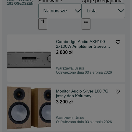
ZNALEŹLIŚMY
Sortowanie
Opcje przeglądania
191 OGŁOSZEŃ
Cambridge Audio AXR100
2x100W Amplituner Stereo
OUTLET SKLEP
2 000 zł
Warszawa, Ursus
Odświeżono dnia 03 sierpnia 2026
Monitor Audio Silver 100 7G
jasny dąb Kolumny
podstawkowe OUTLET SKLEP
3 200 zł
Warszawa, Ursus
Odświeżono dnia 03 sierpnia 2026